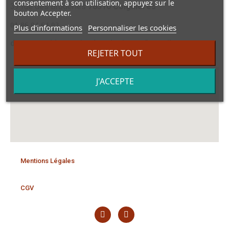
consentement à son utilisation, appuyez sur le
37 rue des Broderies
78310 Coignières
bouton Accepter.
01 86 04 64 03
Plus d'informations
Personnaliser les cookies
dansmonvidegrenierdecoignieres@gmail.com
REJETER TOUT
J'ACCEPTE
Mentions Légales
CGV