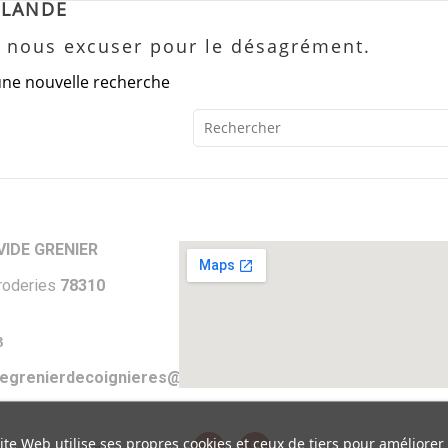
RLANDE
z nous excuser pour le désagrément.
une nouvelle recherche
IDE GRENIER
roderies
78310
3
egrenierdecoignieres@gmail.com
ite Web utilise ses propres cookies et ceux de tiers pour améliorer
s