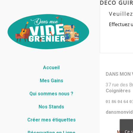
DECO GUI
Veuille
Effectuez 
Accueil
DANS MON V
Mes Gains
37 rue des B
Coignières
Qui sommes nous ?
01 86 04 64 0
Nos Stands
dansmonvid
Créer mes étiquettes
Ce s
Mention
Réservation en Ligne