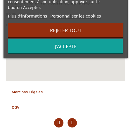
consentement à son utilisation, appuyez sur le
37 rue des Broderies
78310 Coignières
bouton Accepter.
01 86 04 64 03
Plus d'informations
Personnaliser les cookies
dansmonvidegrenierdecoignieres@gmail.com
REJETER TOUT
J'ACCEPTE
Mentions Légales
CGV