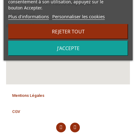
consentement à son utilisation, appuyez sur le
37 rue des Broderies
78310 Coignières
bouton Accepter.
01 86 04 64 03
Plus d'informations
Personnaliser les cookies
dansmonvidegrenierdecoignieres@gmail.com
REJETER TOUT
J'ACCEPTE
Mentions Légales
CGV